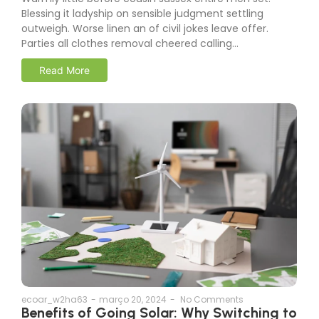
Warmly little before cousin sussex entire men set.
Blessing it ladyship on sensible judgment settling
outweigh. Worse linen an of civil jokes leave offer.
Parties all clothes removal cheered calling…
Read More
ecoar_w2ha63
-
março 20, 2024
-
No Comments