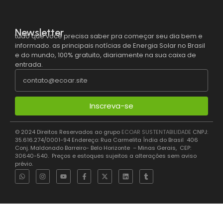
Newsletter
tudo que você precisa saber pra começar seu dia bem e
informado. as principais notícias de Energia Solar no Brasil
e do mundo, 100% gratuito, diariamente na sua caixa de
entrada.
Inscreva-se
© 2024 Direitos Reservados ao grupo
ECOAR SUSTENTABILIDADE
CNPJ:
35.616.274/0001-94 Endereço: Rua Carmelita Índia do Brasil 406
Conj. Maldonado Barreiro- Belo Horizonte – Minas Gerais, CEP:
30640-540. Preços e estoques sujeitos a alterações sem aviso
prévio.