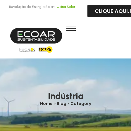
Revolução da Energia Solar:
CLIQUE AQUI
U
s
i
n
a
S
o
l
a
r
F
o
t
o
v
o
|
Indústria
Home > Blog > Category