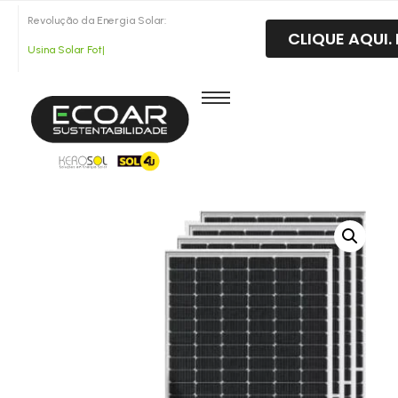
Revolução da Energia Solar:
CLIQUE AQUI
U
s
i
n
a
S
o
l
a
r
F
o
t
o
|