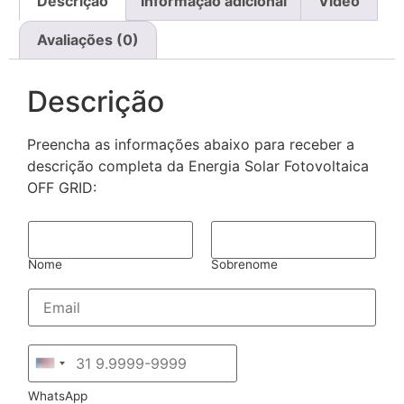
Descrição
Informação adicional
Vídeo
Avaliações (0)
Descrição
Preencha as informações abaixo para receber a
descrição completa da Energia Solar Fotovoltaica
OFF GRID:
N
o
m
Nome
Sobrenome
e
*
E
m
a
i
W
l
h
*
United States +1
a
t
WhatsApp