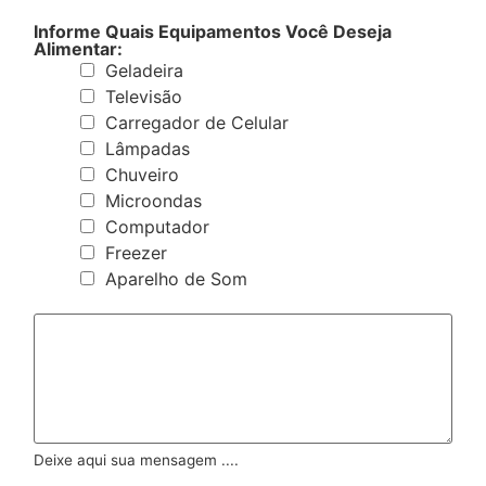
s
A
Informe Quais Equipamentos Você Deseja
p
Alimentar:
p
Geladeira
Televisão
Carregador de Celular
Lâmpadas
Chuveiro
Microondas
Computador
Freezer
Aparelho de Som
M
e
n
s
a
g
e
m
/
Deixe aqui sua mensagem ....
D