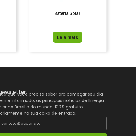
Bateria Solar
Leia mais
ewsletter
udo que você precisa saber pra começar seu dia
em e informado. as principais notícias de Energia
olar no Brasil e do mundo, 100% gratuito,
iariamente na sua caixa de entrada.