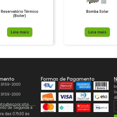
Reservatório Térmico
Bomba Solar
(Boiler)
Leia mais
Leia mais
imento
Formas de Pagamento
N
t
9.9159-2000
b
S
9.9159-2000
d
ato@ecoar.site
nto de Segunda a
ira das 07h30 às