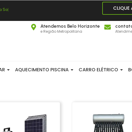
CLIQUE
a
S
o
l
a
r
|
Atendemos Belo Horizonte
contat
e Região Metropolitana
Atendime
AR
AQUECIMENTO PISCINA
CARRO ELÉTRICO
B