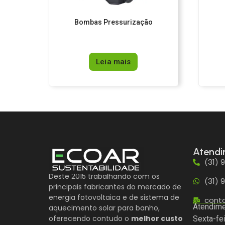
Bombas Pressurização
Leia mais
Atend
(31) 
Deste 2015 trabalhando com os
(31) 
principais fabricantes do mercado de
energia fotovoltaica e de sistema de
cont
Atendime
aquecimento solar para banho,
oferecendo contudo o
melhor custo
Sexta-fe