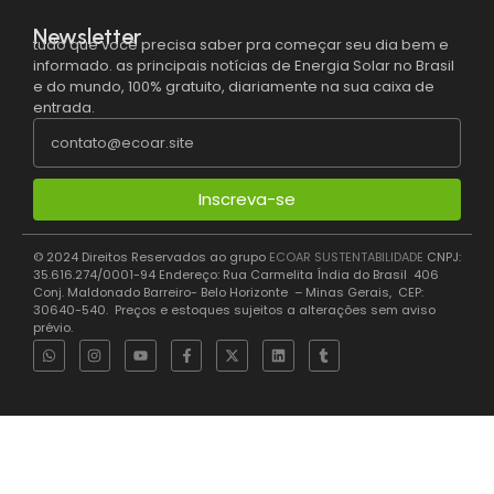
Newsletter
tudo que você precisa saber pra começar seu dia bem e
informado. as principais notícias de Energia Solar no Brasil
e do mundo, 100% gratuito, diariamente na sua caixa de
entrada.
Inscreva-se
© 2024 Direitos Reservados ao grupo
ECOAR SUSTENTABILIDADE
CNPJ:
35.616.274/0001-94 Endereço: Rua Carmelita Índia do Brasil 406
Conj. Maldonado Barreiro- Belo Horizonte – Minas Gerais, CEP:
30640-540. Preços e estoques sujeitos a alterações sem aviso
prévio.