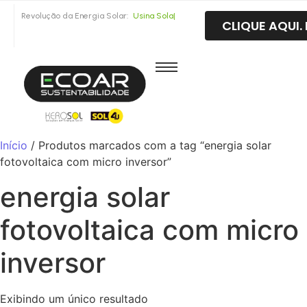
Revolução da Energia Solar:
U
s
i
n
a
S
o
l
a
r
|
CLIQUE AQUI
Início
/ Produtos marcados com a tag “energia solar
fotovoltaica com micro inversor”
energia solar
fotovoltaica com micro
inversor
Exibindo um único resultado