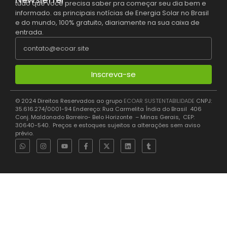
tudo que você precisa saber pra começar seu dia bem e
informado. as principais notícias de Energia Solar no Brasil
e do mundo, 100% gratuito, diariamente na sua caixa de
entrada.
Inscreva-se
© 2024 Direitos Reservados ao grupo
ECOAR SUSTENTABILIDADE
CNPJ:
35.616.274/0001-94 Endereço: Rua Carmelita Índia do Brasil 406
Conj. Maldonado Barreiro- Belo Horizonte – Minas Gerais, CEP:
30640-540. Preços e estoques sujeitos a alterações sem aviso
prévio.