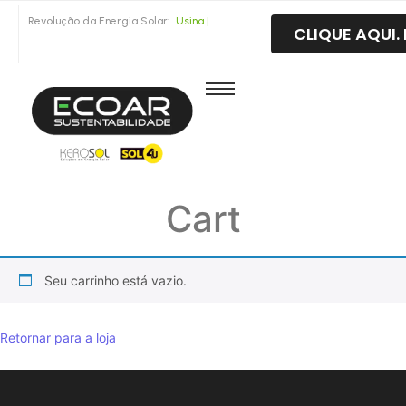
Revolução da Energia Solar:
U
s
i
n
a
S
|
CLIQUE AQUI
Cart
Seu carrinho está vazio.
Retornar para a loja