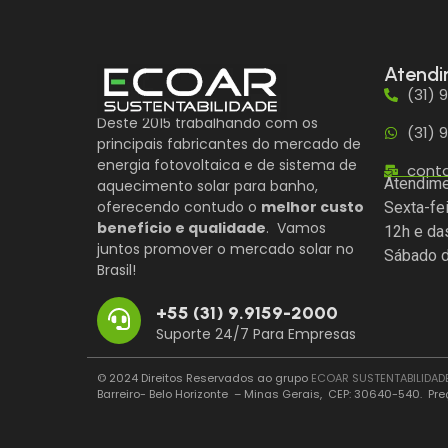
Atend
(31) 
Deste 2015 trabalhando com os
(31) 
principais fabricantes do mercado de
energia fotovoltaica e de sistema de
cont
Atendime
aquecimento solar para banho,
oferecendo contudo o
melhor custo
Sexta-fe
benefício e qualidade
. Vamos
12h e da
juntos promover o mercado solar no
Sábado d
Brasil!
+55 (31) 9.9159-2000
Suporte 24/7 Para Empresas
© 2024 Direitos Reservados ao grupo
ECOAR SUSTENTABILIDAD
Barreiro- Belo Horizonte – Minas Gerais, CEP: 30640-540. Pre