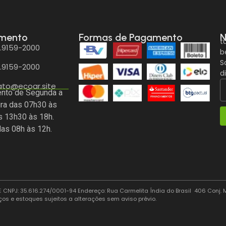
imento
Formas de Pagamento
N
t
9.9159-2000
b
S
9.9159-2000
d
ato@ecoar.site
nto de Segunda a
ira das 07h30 às
s 13h30 às 18h.
as 08h às 12h.
E
CNPJ: 35.616.274/0001-94 Endereço: Rua Carmelita Índia do Brasil 406 Conj
ços e estoques sujeitos a alterações sem aviso prévio.