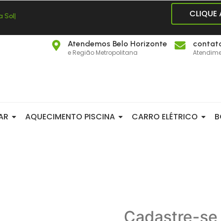
CLIQUE
a
S
o
l
a
|
Atendemos Belo Horizonte
contat
e Região Metropolitana
Atendime
AR
AQUECIMENTO PISCINA
CARRO ELÉTRICO
B
Cadastre-se