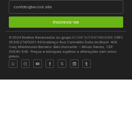
Inscreva-se
© 2024 Direitos Reservados ao grupo
ECOAR SUSTENTABILIDADE
CNPJ:
35.616.274/0001-94 Endereço: Rua Carmelita Índia do Brasil 406
Conj. Maldonado Barreiro- Belo Horizonte – Minas Gerais, CEP:
30640-540. Preços e estoques sujeitos a alterações sem aviso
prévio.