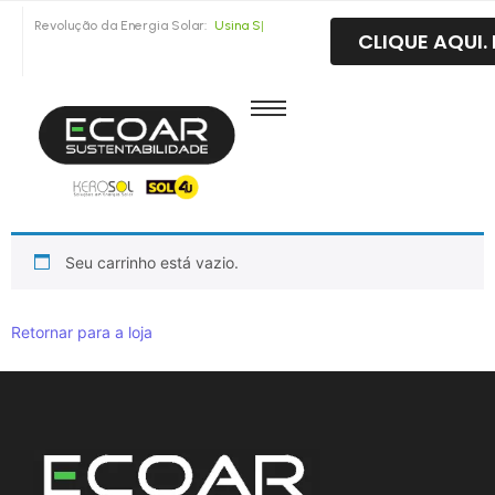
Revolução da Energia Solar:
U
s
i
n
a
S
o
|
CLIQUE AQUI
Seu carrinho está vazio.
Retornar para a loja